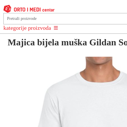
Natrag na: Muška odjeća
kategorije proizvoda
Majica bijela muška Gildan Sof