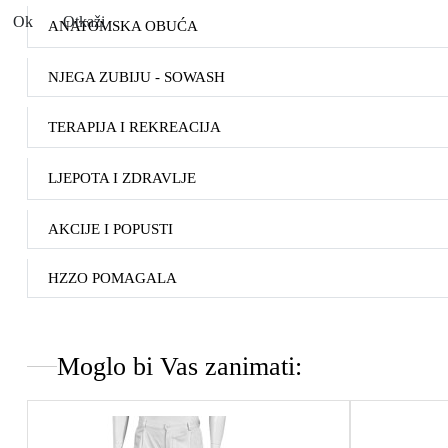
Ok
Otkaži
ANATOMSKA OBUĆA
NJEGA ZUBIJU - SOWASH
TERAPIJA I REKREACIJA
LJEPOTA I ZDRAVLJE
AKCIJE I POPUSTI
HZZO POMAGALA
Moglo bi Vas zanimati: