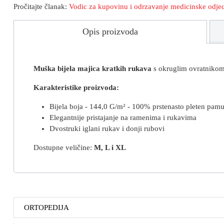
Pročitajte članak:
Vodic za kupovinu i
odrzavanje medicinske odje
Opis proizvoda
Muška bijela majica kratkih rukava
s okruglim ovratnikom
Karakteristike proizvoda:
Bijela boja - 144,0 G/m² - 100% prstenasto pleten pam
Elegantnije pristajanje na ramenima i rukavima
Dvostruki iglani rukav i donji rubovi
Dostupne veličine:
M, L i XL
ORTOPEDIJA