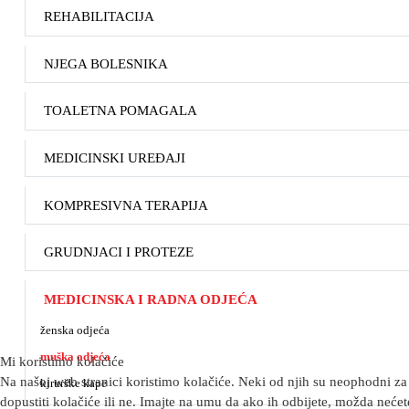
REHABILITACIJA
NJEGA BOLESNIKA
TOALETNA POMAGALA
MEDICINSKI UREĐAJI
KOMPRESIVNA TERAPIJA
GRUDNJACI I PROTEZE
MEDICINSKA I RADNA ODJEĆA
ženska odjeća
muška odjeća
Mi koristimo kolačiće
Na našoj web stranici koristimo kolačiće. Neki od njih su neophodni za 
kirurške kape
dopustiti kolačiće ili ne. Imajte na umu da ako ih odbijete, možda nećete