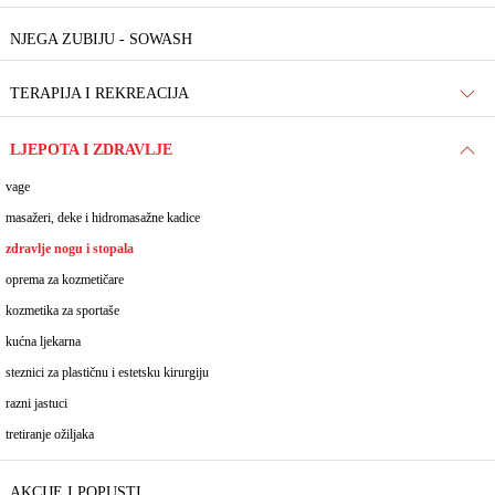
NJEGA ZUBIJU - SOWASH
TERAPIJA I REKREACIJA
LJEPOTA I ZDRAVLJE
vage
masažeri, deke i hidromasažne kadice
zdravlje nogu i stopala
oprema za kozmetičare
kozmetika za sportaše
kućna ljekarna
steznici za plastičnu i estetsku kirurgiju
razni jastuci
tretiranje ožiljaka
AKCIJE I POPUSTI