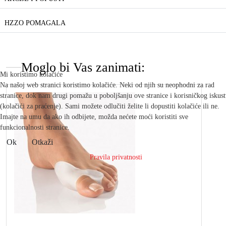
HZZO POMAGALA
Moglo bi Vas zanimati:
Mi koristimo kolačiće
Na našoj web stranici koristimo kolačiće. Neki od njih su neophodni za rad
stranice, dok nam drugi pomažu u poboljšanju ove stranice i korisničkog iskus
(kolačići za praćenje). Sami možete odlučiti želite li dopustiti kolačiće ili ne.
Imajte na umu da ako ih odbijete, možda nećete moći koristiti sve
funkcionalnosti stranice.
Ok
Otkaži
Pravila privatnosti