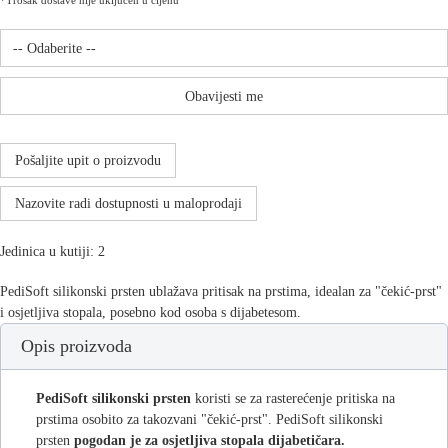
*Trošak dostave nije uključen u cijenu
Obavijesti me
Pošaljite upit o proizvodu
Nazovite radi dostupnosti u maloprodaji
Jedinica u kutiji: 2
PediSoft silikonski prsten ublažava pritisak na prstima, idealan za "čekić-prst"
i osjetljiva stopala, posebno kod osoba s dijabetesom.
Opis proizvoda
PediSoft silikonski prsten
koristi se za rasterećenje pritiska na
prstima osobito za takozvani "čekić-prst". PediSoft silikonski
prsten
pogodan je za osjetljiva stopala dijabetičara.