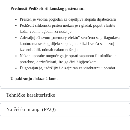
Prednosti PediSoft silikonskog prstena su:
Presten je veoma pogodan za osjetljiva stopala dijabetičara
PediSoft silikonski prsten mekan je i gladak poput vlastite
kože, veoma ugodan za nošenje
Zahvaljujući svom „memory efektu“ savršeno se prilagođava
konturama svakog dijela stopala, ne klizi i vraća se u svoj
izvorni oblik odmah nakon nošenja
Nakon uporabe moguće ga je oprati sapunom ili ukoliko je
potrebno, dezinficirati, što ga čini higijenskom
Dugotrajan je, izdržljiv i dizajniran za višekratnu uporabu
U pakiranju dolaze 2 kom.
Tehničke karakteristike
Najčešća pitanja (FAQ)