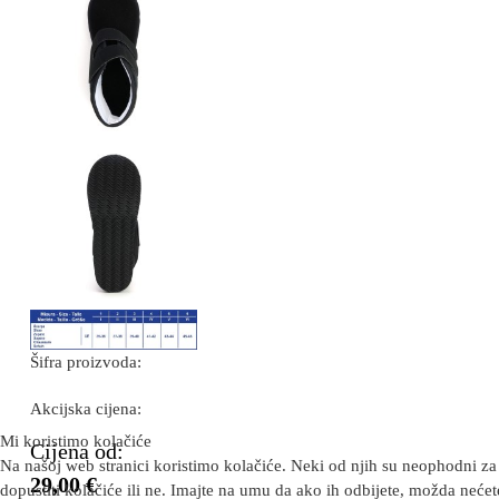
Šifra proizvoda:
Akcijska cijena:
Mi koristimo kolačiće
Cijena od:
Na našoj web stranici koristimo kolačiće. Neki od njih su neophodni za 
29,00 €
dopustiti kolačiće ili ne. Imajte na umu da ako ih odbijete, možda nećete