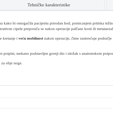
Tehničke karakteristike
a kako bi omogućila pacijentu prirodan hod, pomicanjem pritiska težine t
perativne cipele preporuča se nakon operacije palčane kosti ili metatarz
še
kretanje i
veću mobilnost
nakon operacije, čime
rasterećuje
područje p
lizni potplat, mekano podstavljen gornji dio i uložak s anatomskom potp
i za obje noge.