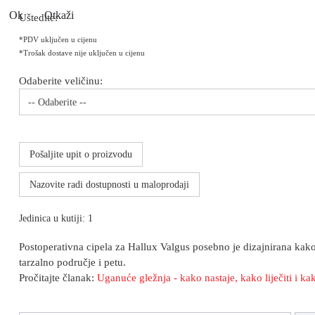
Ok
Otkaži
Uštedite:
*PDV uključen u cijenu
*Trošak dostave nije uključen u cijenu
Odaberite veličinu:
-- Odaberite --
Pošaljite upit o proizvodu
Nazovite radi dostupnosti u maloprodaji
Jedinica u kutiji: 1
Postoperativna cipela za Hallux Valgus posebno je dizajnirana kako 
tarzalno područje i petu.
Pročitajte članak:
Uganuće gležnja - kako nastaje, kako liječiti i ka