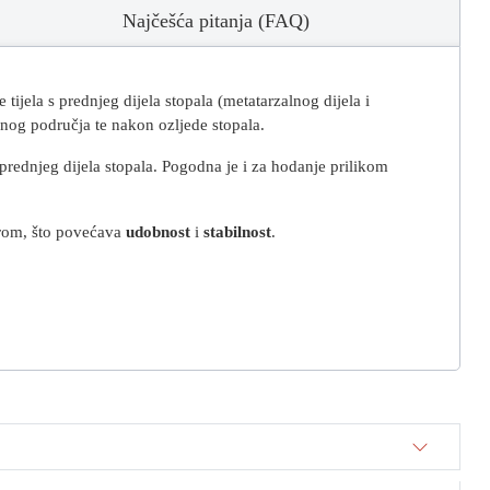
Najčešća pitanja (FAQ)
ijela s prednjeg dijela stopala (metatarzalnog dijela i
alnog područja te nakon ozljede stopala.
rednjeg dijela stopala.
Pogodna
je i za hodanje prilikom
orom, što povećava
udobnost
i
stabilnost
.