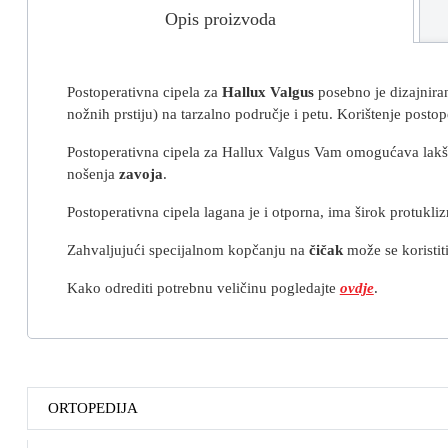
Opis proizvoda
Postoperativna cipela za
Hallux Valgus
posebno je dizajniran
nožnih prstiju) na tarzalno područje i petu. Korištenje posto
Postoperativna cipela za Hallux Valgus Vam omogućava
lak
nošenja
zavoja
.
Postoperativna cipela lagana je i otporna, ima širok protuk
Zahvaljujući specijalnom kopčanju na
čičak
može se koristit
Kako odrediti potrebnu veličinu pogledajte
ovdje
.
ORTOPEDIJA