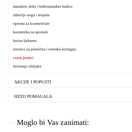
masažeri, deke i hidromasažne kadice
zdravlje nogu i stopala
oprema za kozmetičare
kozmetika za sportaše
kućna ljekarna
steznici za plastičnu i estetsku kirurgiju
razni jastuci
tretiranje ožiljaka
AKCIJE I POPUSTI
HZZO POMAGALA
Moglo bi Vas zanimati: