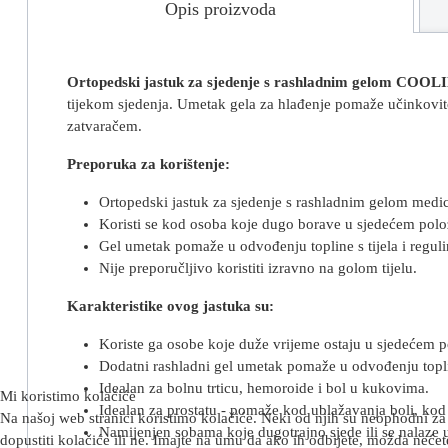
Opis proizvoda
Ortopedski jastuk za sjedenje s rashladnim gelom COO
tijekom sjedenja. Umetak gela za hlađenje pomaže učinkovito 
zatvaračem.
Preporuka za korištenje:
Ortopedski jastuk za sjedenje s rashladnim gelom medi
Koristi se kod osoba koje dugo borave u sjedećem polo
Gel umetak pomaže u odvođenju topline s tijela i reguli
Nije preporučljivo koristiti izravno na golom tijelu.
Karakteristike ovog jastuka su:
Koriste ga osobe koje duže vrijeme ostaju u sjedećem p
Dodatni rashladni gel umetak pomaže u odvođenju toplin
Idealan za bolnu trticu, hemoroide i bol u kukovima.
Mi koristimo kolačiće
Idealan za prostatu - pomaže kod ublažavanja boli, ko
Na našoj web stranici koristimo kolačiće. Neki od njih su neophodni za 
Namijenjen sobama koje dugotrajno sjede ili se nalaze 
dopustiti kolačiće ili ne. Imajte na umu da ako ih odbijete, možda nećete