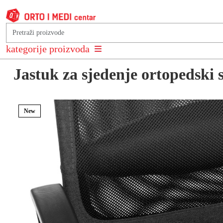
Natrag na: Razni jastuci
kategorije proizvoda
Jastuk za sjedenje ortopedski
New