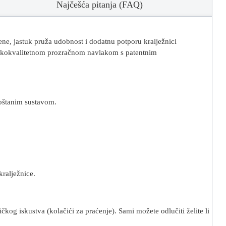
Najčešća pitanja (FAQ)
ne, jastuk pruža udobnost i dodatnu potporu kralježnici
 visokokvalitetnom prozračnom navlakom s patentnim
oštanim sustavom.
ralježnice.
kog iskustva (kolačići za praćenje). Sami možete odlučiti želite li