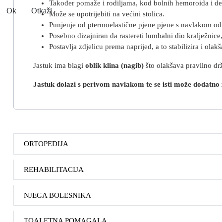
Također pomaže i rodiljama, kod bolnih hemoroida i de
Ok
Otkaži
Može se upotrijebiti na većini stolica.
Punjenje od ptermoelastične pjene pjene s navlakom od 
Posebno dizajniran da rastereti lumbalni dio kralježnic
Postavlja zdjelicu prema naprijed, a to stabilizira i ol
Jastuk ima blagi
oblik klina (nagib)
što olakšava pravilno dr
Jastuk dolazi s perivom navlakom te se isti može dodatno z
ORTOPEDIJA
REHABILITACIJA
NJEGA BOLESNIKA
TOALETNA POMAGALA