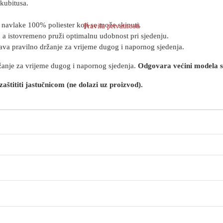
kubitusa.
navlake 100% poliester koji se može skinuti.
Pravila privatnosti
e, a istovremeno pruži optimalnu udobnost pri sjedenju.
akšava pravilno držanje za vrijeme dugog i napornog sjedenja.
žanje za vrijeme dugog i napornog sjedenja.
Odgovara većini modela sto
aštititi jastučnicom (ne dolazi uz proizvod).