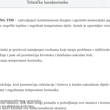
Tehničke karakteristike
LING TIM -
zahvaljujući konturiranom dizajnu i upotrebi memorijske pje
raspršiti toplinu i regulirati temperaturu tijela. Jastuk je opremljen
cinski je proizvod namijenjen osobama koje imaju problema s mišićnok
žaju i pate od poremećaja krvotoka i lumbalno-sakralne boli.
ranju temperature korisnika.
oložaju, kod poremećaja cirkulacije i bolova u lumbo-sakralnom dijelu k
e i reguliranju temperature korisnika.
d postoperativnog oporavka.
rad stranice, dok nam drugi pomažu u poboljšanju ove stranice i korisnič
u invalidskim kolicima.
 moći koristiti sve funkcionalnosti stranice.