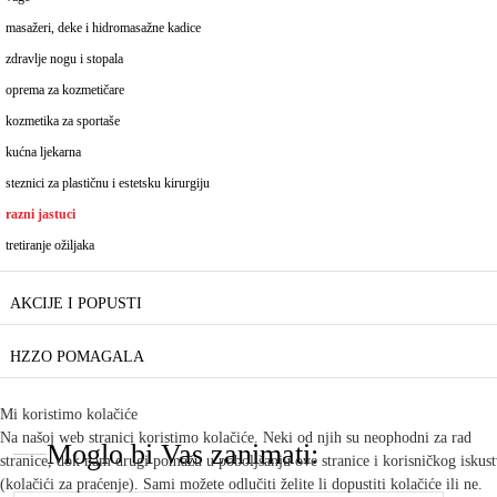
masažeri, deke i hidromasažne kadice
zdravlje nogu i stopala
oprema za kozmetičare
kozmetika za sportaše
kućna ljekarna
steznici za plastičnu i estetsku kirurgiju
razni jastuci
tretiranje ožiljaka
AKCIJE I POPUSTI
HZZO POMAGALA
Mi koristimo kolačiće
Na našoj web stranici koristimo kolačiće. Neki od njih su neophodni za rad
Moglo bi Vas zanimati:
stranice, dok nam drugi pomažu u poboljšanju ove stranice i korisničkog iskus
(kolačići za praćenje). Sami možete odlučiti želite li dopustiti kolačiće ili ne.