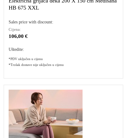
Električna grijaća deka 200 X 150 cm Medisana
HB 675 XXL
Sales price with discount:
Cijena:
106,00 €
Uštedite:
*PDV uključen u cijenu
*Trošak dostave nije uključen u cijenu