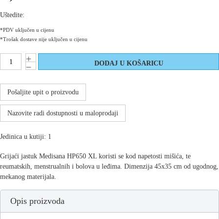
Uštedite:
*PDV uključen u cijenu
*Trošak dostave nije uključen u cijenu
Pošaljite upit o proizvodu
Nazovite radi dostupnosti u maloprodaji
Jedinica u kutiji: 1
Grijaći jastuk Medisana HP650 XL koristi se kod napetosti mišića, te
reumatskih, menstrualnih i bolova u leđima. Dimenzija 45x35 cm od ugodnog,
mekanog materijala.
Opis proizvoda