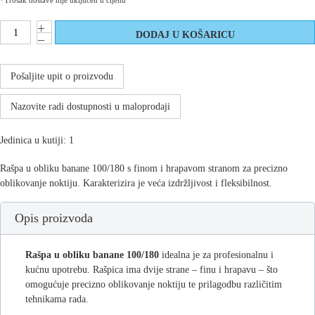
*Trošak dostave nije uključen u cijenu
Pošaljite upit o proizvodu
Nazovite radi dostupnosti u maloprodaji
Jedinica u kutiji: 1
Rašpa u obliku banane 100/180 s finom i hrapavom stranom za precizno
oblikovanje noktiju. Karakterizira je veća izdržljivost i fleksibilnost.
Opis proizvoda
Rašpa u obliku banane 100/180
idealna je za profesionalnu i
kućnu upotrebu. Rašpica ima dvije strane – finu i hrapavu – što
omogućuje precizno oblikovanje noktiju te prilagodbu različitim
tehnikama rada.