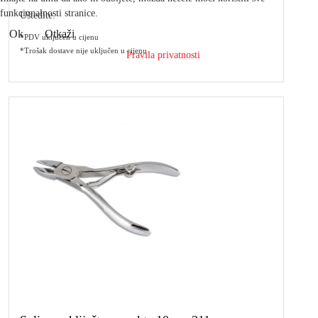
funkcionalnosti stranice.
Uštedite:
Ok
Otkaži
*PDV uključen u cijenu
*Trošak dostave nije uključen u cijenu
Pravila privatnosti