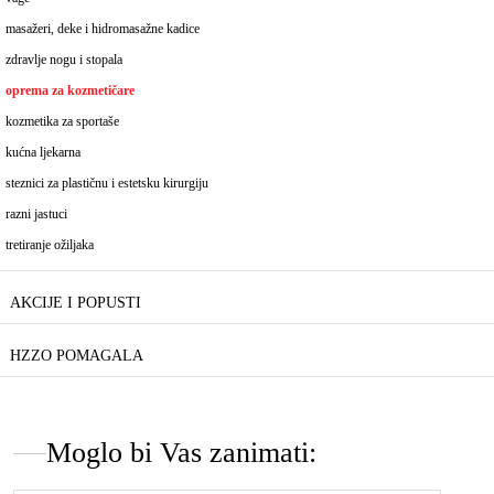
masažeri, deke i hidromasažne kadice
zdravlje nogu i stopala
oprema za kozmetičare
kozmetika za sportaše
kućna ljekarna
steznici za plastičnu i estetsku kirurgiju
razni jastuci
tretiranje ožiljaka
AKCIJE I POPUSTI
HZZO POMAGALA
Moglo bi Vas zanimati: