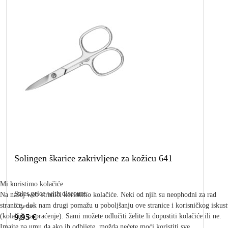
Solingen škarice zakrivljene za kožicu 641
Mi koristimo kolačiće
Sales price with discount:
Na našoj web stranici koristimo kolačiće. Neki od njih su neophodni za rad
stranice, dok nam drugi pomažu u poboljšanju ove stranice i korisničkog iskus
Cijena:
(kolačići za praćenje). Sami možete odlučiti želite li dopustiti kolačiće ili ne.
9,95 €
Imajte na umu da ako ih odbijete, možda nećete moći koristiti sve