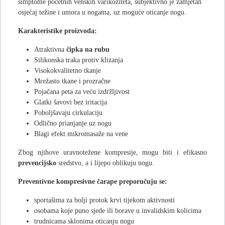
simptome početnih venskih varikoziteta, subjektivno je zamjetan
osjećaj težine i umora u nogama, uz moguće oticanje nogu.
Karakteristike proizvoda:
Atraktivna
čipka na rubu
Silikonska traka protiv klizanja
Visokokvalitetno tkanje
Mrežasto tkane i prozračne
Pojačana peta za veću izdržljivost
Glatki šavovi bez iritacija
Poboljšavaju cirkulaciju
Odlično prianjanje uz nogu
Blagi efekt mikromasaže na vene
Zbog njihove uravnotežene kompresije, mogu biti i efikasno
prevencijsko
sredstvo, a i lijepo oblikuju nogu.
Preventivne kompresivne čarape preporučuju se:
sportašima za bolji protok krvi tijekom aktivnosti
osobama koje puno sjede ili borave u invalidskim kolicima
trudnicama sklonima oticanju nogu