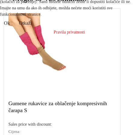
(kolačići za praćenje). Sami možete odlučiti želite li dopustiti kolačiće ili ne.
Imajte na umu da ako ih odbijete, možda nećete moći koristiti sve
funkcionalnosti stranice.
Ok
Otkaži
Pravila privatnosti
Gumene rukavice za oblačenje kompresivnih
čarapa S
Sales price with discount:
Cijena: