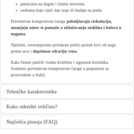
putnicima na dugim i čestim letovima
osobama koje cijeli dan stoje ili hodaju na poslu
Preventivne kompresivne čarape
poboljšavaju cirkulaciju,
smanjuju umor te pomažu u ublažavanju oteklina i bolova u
nogama.
Nježnim, ravnomjernim pritiskom potiču protok krvi od nogu
prema srcu i
doprinose zdravlju vena.
Kako bismo jamčili visoku kvalitetu i sigurnost korisnika,
Scudotex preventivne kompresivne čarape u potpunosti su
proizvedene u Italiji.
Tehničke karakteristike
Kako odrediti veličinu?
Najčešća pitanja (FAQ)