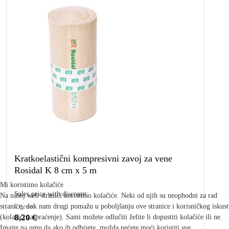
Kratkoelastični kompresivni zavoj za vene
Rosidal K 8 cm x 5 m
Mi koristimo kolačiće
Sales price with discount:
Na našoj web stranici koristimo kolačiće. Neki od njih su neophodni za rad
stranice, dok nam drugi pomažu u poboljšanju ove stranice i korisničkog iskus
Cijena:
8,20 €
(kolačići za praćenje). Sami možete odlučiti želite li dopustiti kolačiće ili ne.
Imajte na umu da ako ih odbijete, možda nećete moći koristiti sve