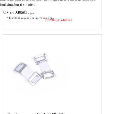
funkcionalnosti stranice.
Uštedite:
Ok
Otkaži
*PDV uključen u cijenu
*Trošak dostave nije uključen u cijenu
Pravila privatnosti