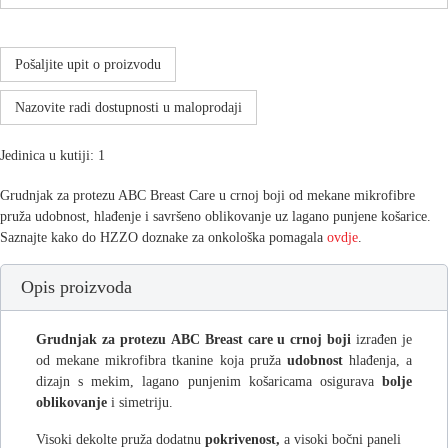
Pošaljite upit o proizvodu
Nazovite radi dostupnosti u maloprodaji
Jedinica u kutiji: 1
Grudnjak za protezu ABC Breast Care u crnoj boji od mekane mikrofibre
pruža udobnost, hlađenje i savršeno oblikovanje uz lagano punjene košarice.
Saznajte kako do HZZO doznake za onkološka pomagala
ovdje
.
Opis proizvoda
Grudnjak za protezu
ABC Breast care u crnoj boji
izrađen je
od mekane mikrofibra tkanine koja pruža
udobnost
hlađenja, a
dizajn s mekim, lagano punjenim košaricama osigurava
bolje
oblikovanje
i simetriju.
Visoki dekolte pruža dodatnu
pokrivenost,
a visoki bočni paneli