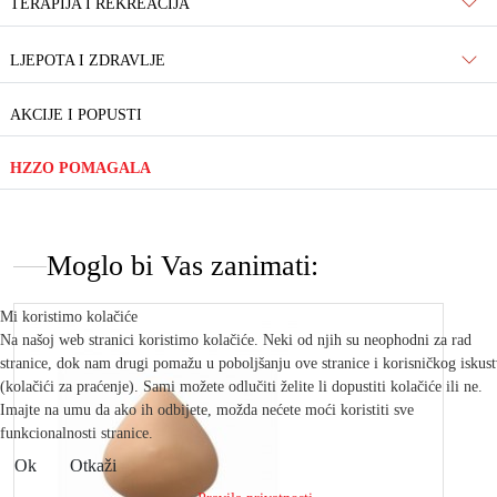
TERAPIJA I REKREACIJA
LJEPOTA I ZDRAVLJE
AKCIJE I POPUSTI
HZZO POMAGALA
Moglo bi Vas zanimati:
Mi koristimo kolačiće
Na našoj web stranici koristimo kolačiće. Neki od njih su neophodni za rad
stranice, dok nam drugi pomažu u poboljšanju ove stranice i korisničkog iskus
(kolačići za praćenje). Sami možete odlučiti želite li dopustiti kolačiće ili ne.
Imajte na umu da ako ih odbijete, možda nećete moći koristiti sve
funkcionalnosti stranice.
Ok
Otkaži