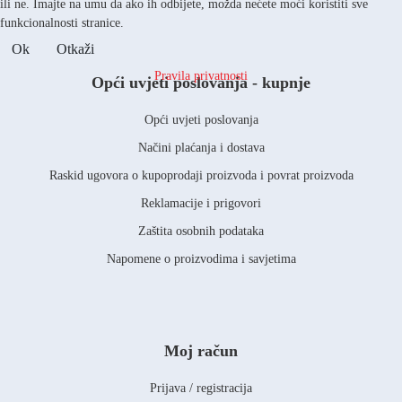
ili ne. Imajte na umu da ako ih odbijete, možda nećete moći koristiti sve
funkcionalnosti stranice.
Ok
Otkaži
Pravila privatnosti
Opći uvjeti poslovanja - kupnje
Opći uvjeti poslovanja
Načini plaćanja i dostava
Raskid ugovora o kupoprodaji proizvoda i povrat proizvoda
Reklamacije i prigovori
Zaštita osobnih podataka
Napomene o proizvodima i savjetima
Moj račun
Prijava / registracija