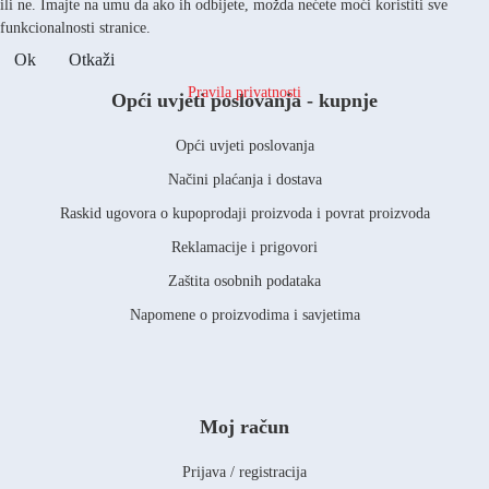
ili ne. Imajte na umu da ako ih odbijete, možda nećete moći koristiti sve
funkcionalnosti stranice.
Ok
Otkaži
Pravila privatnosti
Opći uvjeti poslovanja - kupnje
Opći uvjeti poslovanja
Načini plaćanja i dostava
Raskid ugovora o kupoprodaji proizvoda i povrat proizvoda
Reklamacije i prigovori
Zaštita osobnih podataka
Napomene o proizvodima i savjetima
Moj račun
Prijava / registracija