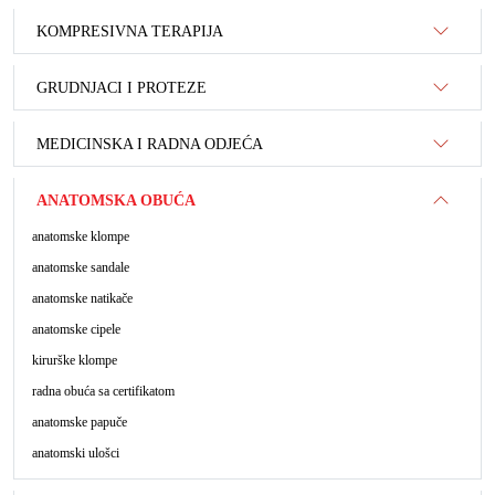
KOMPRESIVNA TERAPIJA
GRUDNJACI I PROTEZE
MEDICINSKA I RADNA ODJEĆA
ANATOMSKA OBUĆA
anatomske klompe
anatomske sandale
anatomske natikače
anatomske cipele
kirurške klompe
radna obuća sa certifikatom
anatomske papuče
anatomski ulošci