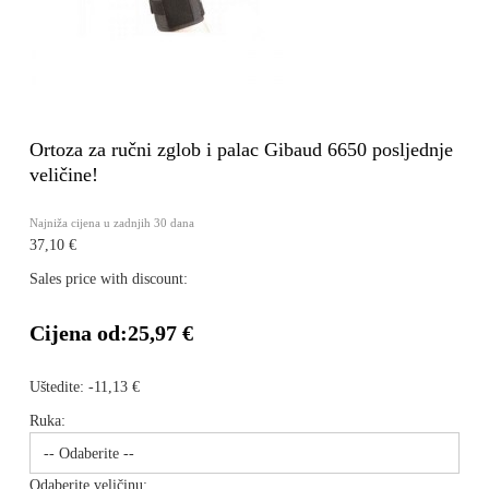
Ortoza za ručni zglob i palac Gibaud 6650 posljednje
veličine!
Najniža cijena u zadnjih 30 dana
37,10 €
Sales price with discount:
Cijena od:
25,97 €
Uštedite:
-11,13 €
Ruka:
Odaberite veličinu: