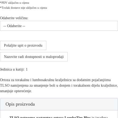
*PDV uključen u cijenu
*Trošak dostave nije uključen u cijenu
Odaberite veličinu:
Pošaljite upit o proizvodu
Nazovite radi dostupnosti u maloprodaji
Jedinica u kutiji: 1
Ortoza za torakalnu i lumbosakralnu kralježnicu sa dodatnim pojačanjiima
TLSO namijenjena za smanjenje boli u donjem i torakalnom dijelu kralježnice,
smanjuje opterećenje.
Opis proizvoda
TLSO potporno-rasteretna ortoza LumboTim Plus
je izrađena