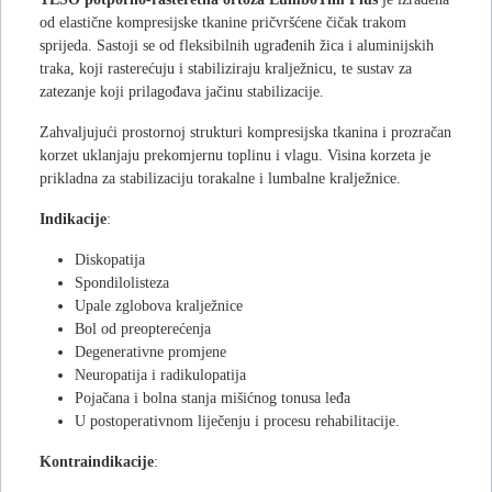
od elastične kompresijske tkanine pričvršćene čičak trakom
sprijeda. Sastoji se od fleksibilnih ugrađenih žica i aluminijskih
traka, koji rasterećuju i stabiliziraju kralježnicu, te sustav za
zatezanje koji prilagođava jačinu stabilizacije.
Zahvaljujući prostornoj strukturi kompresijska tkanina i prozračan
korzet uklanjaju prekomjernu toplinu i vlagu. Visina korzeta je
prikladna za stabilizaciju torakalne i lumbalne kralježnice.
Indikacije
:
Diskopatija
Spondilolisteza
Upale zglobova kralježnice
Bol od preopterećenja
Degenerativne promjene
Neuropatija i radikulopatija
Pojačana i bolna stanja mišićnog tonusa leđa
U postoperativnom liječenju i procesu rehabilitacije.
Kontraindikacije
: