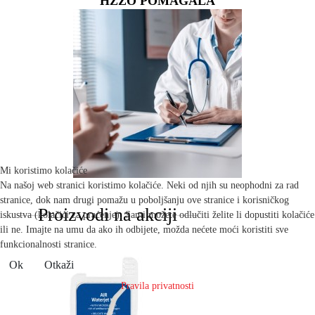
HZZO POMAGALA
Mi koristimo kolačiće
Na našoj web stranici koristimo kolačiće. Neki od njih su neophodni za rad
stranice, dok nam drugi pomažu u poboljšanju ove stranice i korisničkog
Proizvodi na akciji
iskustva (kolačići za praćenje). Sami možete odlučiti želite li dopustiti kolačiće
ili ne. Imajte na umu da ako ih odbijete, možda nećete moći koristiti sve
funkcionalnosti stranice.
Ok
Otkaži
Pravila privatnosti