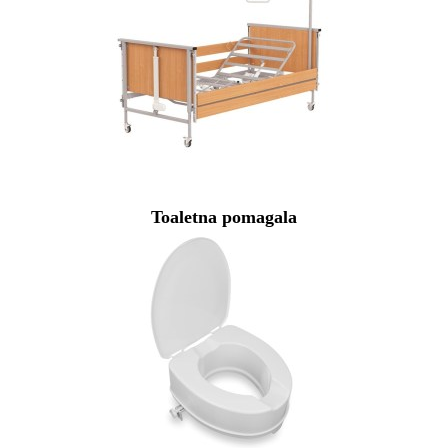
Toaletna pomagala