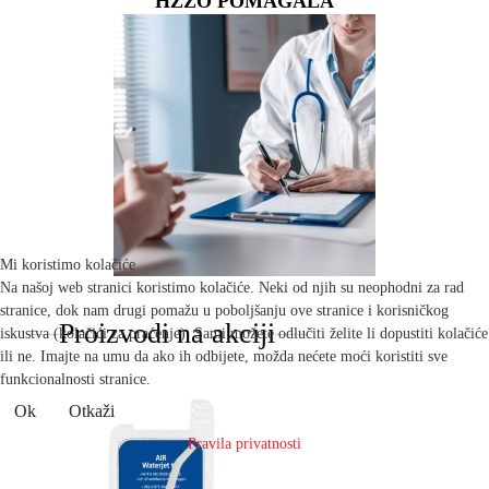
HZZO POMAGALA
Mi koristimo kolačiće
Na našoj web stranici koristimo kolačiće. Neki od njih su neophodni za rad
stranice, dok nam drugi pomažu u poboljšanju ove stranice i korisničkog
Proizvodi na akciji
iskustva (kolačići za praćenje). Sami možete odlučiti želite li dopustiti kolačiće
ili ne. Imajte na umu da ako ih odbijete, možda nećete moći koristiti sve
funkcionalnosti stranice.
Ok
Otkaži
Pravila privatnosti