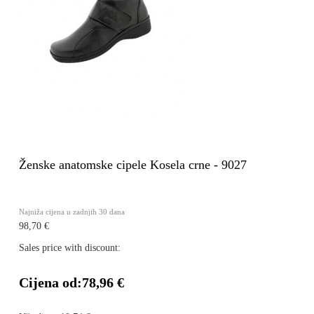
Ženske anatomske cipele Kosela crne - 9027
Najniža cijena u zadnjih 30 dana
98,70 €
Sales price with discount:
Cijena od:
78,96 €