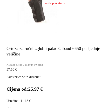
Pravila privatnosti
Ortoza za ručni zglob i palac Gibaud 6650 posljednje
veličine!
Najniža cijena u zadnjih 30 dana
37,10 €
Sales price with discount:
Cijena od:
25,97 €
Uštedite:
-11,13 €