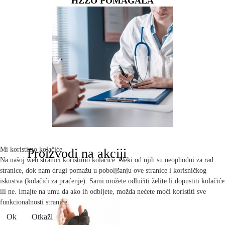
HZZO POMAGALA
Mi koristimo kolačiće
Proizvodi na akciji
Na našoj web stranici koristimo kolačiće. Neki od njih su neophodni za rad
stranice, dok nam drugi pomažu u poboljšanju ove stranice i korisničkog
iskustva (kolačići za praćenje). Sami možete odlučiti želite li dopustiti kolačiće
ili ne. Imajte na umu da ako ih odbijete, možda nećete moći koristiti sve
funkcionalnosti stranice.
Ok
Otkaži