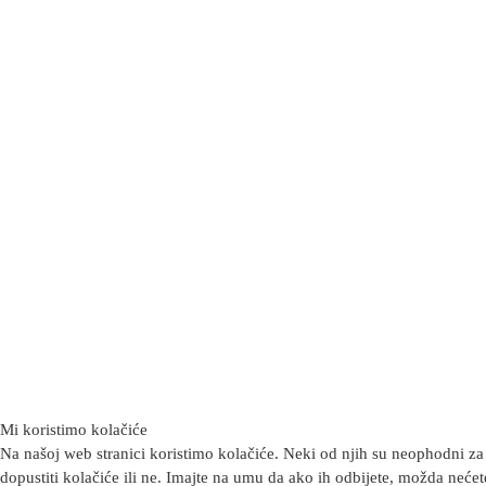
Mi koristimo kolačiće
Na našoj web stranici koristimo kolačiće. Neki od njih su neophodni za 
dopustiti kolačiće ili ne. Imajte na umu da ako ih odbijete, možda nećete