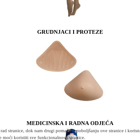
GRUDNJACI I PROTEZE
MEDICINSKA I RADNA ODJEĆA
rad stranice, dok nam drugi pomažu u poboljšanju ove stranice i korisnič
 moći koristiti sve funkcionalnosti stranice.