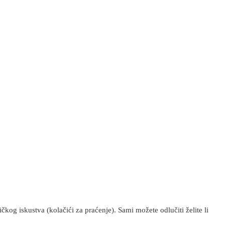
kog iskustva (kolačići za praćenje). Sami možete odlučiti želite li