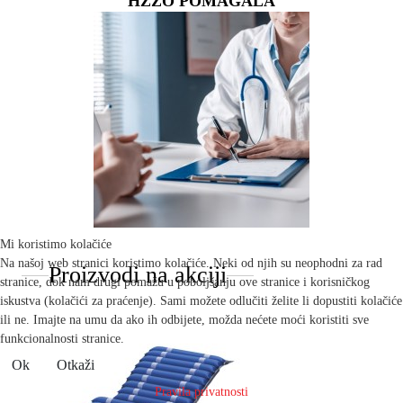
HZZO POMAGALA
Mi koristimo kolačiće
Na našoj web stranici koristimo kolačiće. Neki od njih su neophodni za rad
Proizvodi na akciji
stranice, dok nam drugi pomažu u poboljšanju ove stranice i korisničkog
iskustva (kolačići za praćenje). Sami možete odlučiti želite li dopustiti kolačiće
ili ne. Imajte na umu da ako ih odbijete, možda nećete moći koristiti sve
funkcionalnosti stranice.
Ok
Otkaži
Pravila privatnosti