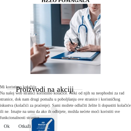
HZZO POMAGALA
Mi koristimo kolačiće
Proizvodi na akciji
Na našoj web stranici koristimo kolačiće. Neki od njih su neophodni za rad
stranice, dok nam drugi pomažu u poboljšanju ove stranice i korisničkog
iskustva (kolačići za praćenje). Sami možete odlučiti želite li dopustiti kolačiće
ili ne. Imajte na umu da ako ih odbijete, možda nećete moći koristiti sve
funkcionalnosti stranice.
Ok
Otkaži