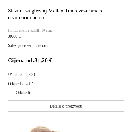
Steznik za gležanj Malleo Tim s vezicama s
otvorenom petom
Najniža cijena u zadnjih 30 dana
39,00 €
Sales price with discount:
Cijena od:
31,20 €
Uštedite:
-7,80 €
Odaberite veličinu:
Detalji o proizvodu