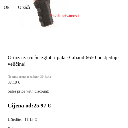
Ok
Otkaži
Pravila privatnosti
Ortoza za ručni zglob i palac Gibaud 6650 posljednje
veličine!
Najniža cijena u zadnjih 30 dana
37,10 €
Sales price with discount:
Cijena od:
25,97 €
Uštedite:
-11,13 €