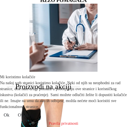
HZZO POMAGALA
Mi koristimo kolačiće
Na našoj web stranici koristimo kolačiće. Neki od njih su neophodni za rad
Proizvodi na akciji
stranice, dok nam drugi pomažu u poboljšanju ove stranice i korisničkog
iskustva (kolačići za praćenje). Sami možete odlučiti želite li dopustiti kolačiće
ili ne. Imajte na umu da ako ih odbijete, možda nećete moći koristiti sve
funkcionalnosti stranice.
Ok
Otkaži
Pravila privatnosti