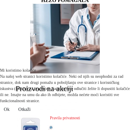
HZZO POMAGALA
Mi koristimo kolačiće
Na našoj web stranici koristimo kolačiće. Neki od njih su neophodni za rad
stranice, dok nam drugi pomažu u poboljšanju ove stranice i korisničkog
Proizvodi na akciji
iskustva (kolačići za praćenje). Sami možete odlučiti želite li dopustiti kolačiće
ili ne. Imajte na umu da ako ih odbijete, možda nećete moći koristiti sve
funkcionalnosti stranice.
Ok
Otkaži
Pravila privatnosti