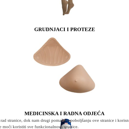
GRUDNJACI I PROTEZE
MEDICINSKA I RADNA ODJEĆA
rad stranice, dok nam drugi pomažu u poboljšanju ove stranice i korisnič
 moći koristiti sve funkcionalnosti stranice.