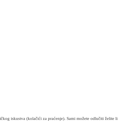
kog iskustva (kolačići za praćenje). Sami možete odlučiti želite li