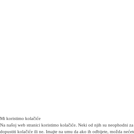
Mi koristimo kolačiće
Na našoj web stranici koristimo kolačiće. Neki od njih su neophodni za 
dopustiti kolačiće ili ne. Imajte na umu da ako ih odbijete, možda nećete