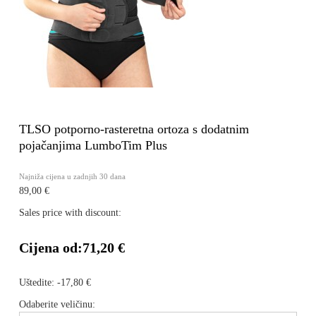
TLSO potporno-rasteretna ortoza s dodatnim
pojačanjima LumboTim Plus
Najniža cijena u zadnjih 30 dana
89,00 €
Sales price with discount:
Cijena od:
71,20 €
Uštedite:
-17,80 €
Odaberite veličinu: