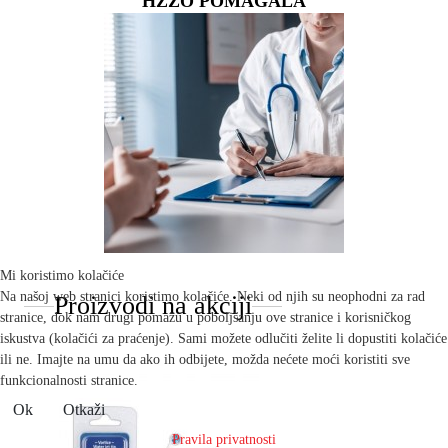
HZZO POMAGALA
Mi koristimo kolačiće
Na našoj web stranici koristimo kolačiće. Neki od njih su neophodni za rad
Proizvodi na akciji
stranice, dok nam drugi pomažu u poboljšanju ove stranice i korisničkog
iskustva (kolačići za praćenje). Sami možete odlučiti želite li dopustiti kolačiće
ili ne. Imajte na umu da ako ih odbijete, možda nećete moći koristiti sve
funkcionalnosti stranice.
Ok
Otkaži
Pravila privatnosti