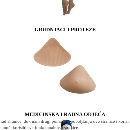
GRUDNJACI I PROTEZE
MEDICINSKA I RADNA ODJEĆA
rad stranice, dok nam drugi pomažu u poboljšanju ove stranice i korisnič
 moći koristiti sve funkcionalnosti stranice.