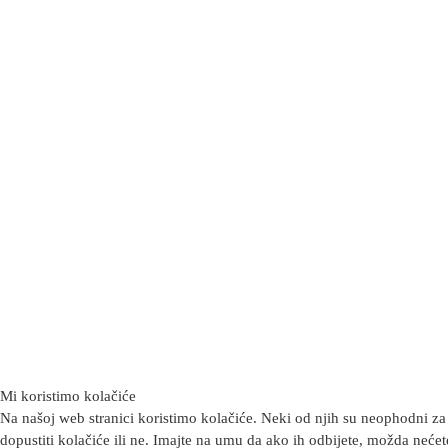
Mi koristimo kolačiće
Na našoj web stranici koristimo kolačiće. Neki od njih su neophodni za 
dopustiti kolačiće ili ne. Imajte na umu da ako ih odbijete, možda nećete