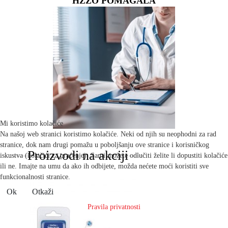
HZZO POMAGALA
Mi koristimo kolačiće
Na našoj web stranici koristimo kolačiće. Neki od njih su neophodni za rad
stranice, dok nam drugi pomažu u poboljšanju ove stranice i korisničkog
Proizvodi na akciji
iskustva (kolačići za praćenje). Sami možete odlučiti želite li dopustiti kolačiće
ili ne. Imajte na umu da ako ih odbijete, možda nećete moći koristiti sve
funkcionalnosti stranice.
Ok
Otkaži
Pravila privatnosti