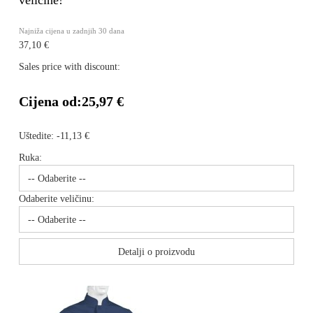
veličine!
Najniža cijena u zadnjih 30 dana
37,10 €
Sales price with discount:
Cijena od:
25,97 €
Uštedite:
-11,13 €
Ruka:
Odaberite veličinu:
Detalji o proizvodu