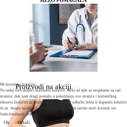
HZZO POMAGALA
Mi koristimo kolačiće
Proizvodi na akciji
Na našoj web stranici koristimo kolačiće. Neki od njih su neophodni za rad
stranice, dok nam drugi pomažu u poboljšanju ove stranice i korisničkog
iskustva (kolačići za praćenje). Sami možete odlučiti želite li dopustiti kolačiće
ili ne. Imajte na umu da ako ih odbijete, možda nećete moći koristiti sve
funkcionalnosti stranice.
Ok
Otkaži