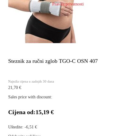
Pravila privatnosti
Steznik za ručni zglob TGO-C OSN 407
Najniža cijena u zadnjih 30 dana
21,70 €
Sales price with discount:
Cijena od:
15,19 €
Uštedite:
-6,51 €