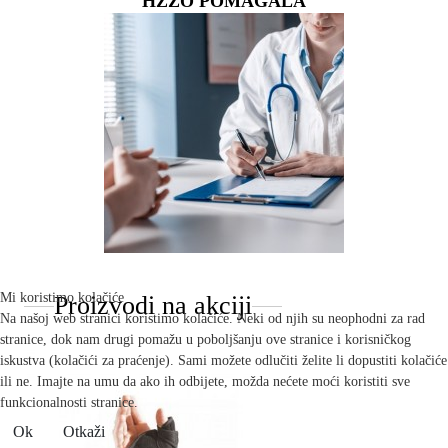
HZZO POMAGALA
Mi koristimo kolačiće
Proizvodi na akciji
Na našoj web stranici koristimo kolačiće. Neki od njih su neophodni za rad
stranice, dok nam drugi pomažu u poboljšanju ove stranice i korisničkog
iskustva (kolačići za praćenje). Sami možete odlučiti želite li dopustiti kolačiće
ili ne. Imajte na umu da ako ih odbijete, možda nećete moći koristiti sve
funkcionalnosti stranice.
Ok
Otkaži