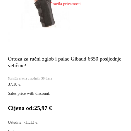
Pravila privatnosti
Ortoza za ručni zglob i palac Gibaud 6650 posljednje
veličine!
Najniža cijena u zadnjih 30 dana
37,10 €
Sales price with discount:
Cijena od:
25,97 €
Uštedite:
-11,13 €