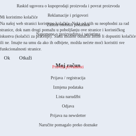
Raskid ugovora o kupoprodaji proizvoda i povrat proizvoda
Reklamacije i prigovori
Mi koristimo kolačiće
Na našoj web stranici koristimo kolačiće. Neki od njih su neophodni za rad
Zaštita osobnih podataka
stranice, dok nam drugi pomažu u poboljšanju ove stranice i korisničkog
Napomene o proizvodima i savjetima
iskustva (kolačići za praćenje). Sami možete odlučiti želite li dopustiti kolačiće
ili ne. Imajte na umu da ako ih odbijete, možda nećete moći koristiti sve
funkcionalnosti stranice.
Ok
Otkaži
Moj račun
Pravila privatnosti
Prijava / registracija
Izmjena podataka
Lista narudžbi
Odjava
Prijava na newsletter
Naručite pomagalo preko doznake