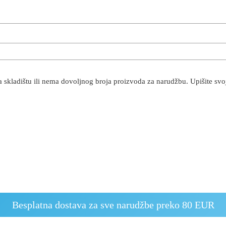
 skladištu ili nema dovoljnog broja proizvoda za narudžbu. Upišite svoju
Besplatna dostava za sve narudžbe preko 80 EUR