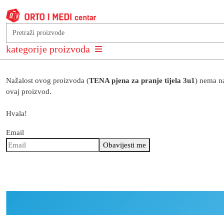
Obavijesti me
kategorije proizvoda
Nažalost ovog proizvoda (
TENA pjena za pranje tijela 3u1
) nema na
ovaj proizvod.
Hvala!
Email
Obavijesti me