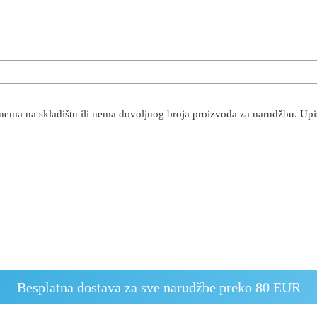
 nema na skladištu ili nema dovoljnog broja proizvoda za narudžbu. Upiši
Besplatna dostava za sve narudžbe preko 80 EUR