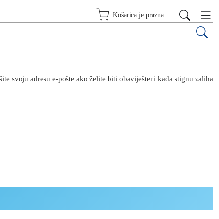
Košarica je prazna
te svoju adresu e-pošte ako želite biti obaviješteni kada stignu zaliha