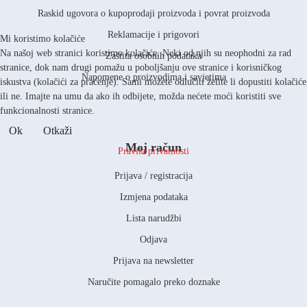
Raskid ugovora o kupoprodaji proizvoda i povrat proizvoda
Reklamacije i prigovori
Mi koristimo kolačiće
Na našoj web stranici koristimo kolačiće. Neki od njih su neophodni za rad
Zaštita osobnih podataka
stranice, dok nam drugi pomažu u poboljšanju ove stranice i korisničkog
Napomene o proizvodima i savjetima
iskustva (kolačići za praćenje). Sami možete odlučiti želite li dopustiti kolačiće
ili ne. Imajte na umu da ako ih odbijete, možda nećete moći koristiti sve
funkcionalnosti stranice.
Ok
Otkaži
Moj račun
Pravila privatnosti
Prijava / registracija
Izmjena podataka
Lista narudžbi
Odjava
Prijava na newsletter
Naručite pomagalo preko doznake