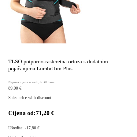
TLSO potporno-rasteretna ortoza s dodatnim
pojačanjima LumboTim Plus
Najniža cijena u zadnjih 30 dana
89,00 €
Sales price with discount:
Cijena od:
71,20 €
Uštedite:
-17,80 €