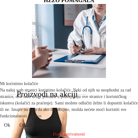
HZZO POMAGALA
Mi koristimo kolačiće
Na našoj web stranici koristimo kolačiće. Neki od njih su neophodni za rad
Proizvodi na akciji
stranice, dok nam drugi pomažu u poboljšanju ove stranice i korisničkog
iskustva (kolačići za praćenje). Sami možete odlučiti želite li dopustiti kolačiće
ili ne. Imajte na umu da ako ih odbijete, možda nećete moći koristiti sve
funkcionalnosti stranice.
Ok
Otkaži
Pravila privatnosti