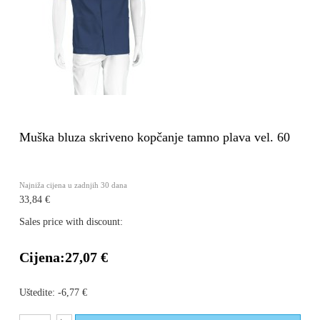
Muška bluza skriveno kopčanje tamno plava vel. 60
Najniža cijena u zadnjih 30 dana
33,84 €
Sales price with discount:
Cijena:
27,07 €
Uštedite:
-6,77 €