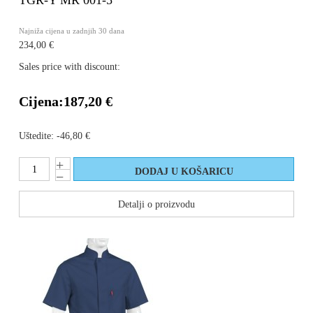
TGR-Y MR 001-5
Najniža cijena u zadnjih 30 dana
234,00 €
Sales price with discount:
Cijena:
187,20 €
Uštedite:
-46,80 €
Detalji o proizvodu