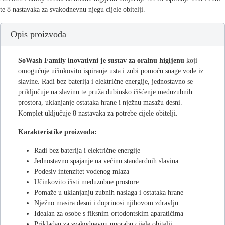
te 8 nastavaka za svakodnevnu njegu cijele obitelji.
Opis proizvoda
SoWash Family inovativni je sustav za oralnu higijenu
koji
omogućuje učinkovito ispiranje usta i zubi pomoću snage vode iz
slavine. Radi bez baterija i električne energije, jednostavno se
priključuje na slavinu te pruža dubinsko čišćenje međuzubnih
prostora, uklanjanje ostataka hrane i nježnu masažu desni.
Komplet uključuje 8 nastavaka za potrebe cijele obitelji.
Karakteristike proizvoda:
Radi bez baterija i električne energije
Jednostavno spajanje na većinu standardnih slavina
Podesiv intenzitet vodenog mlaza
Učinkovito čisti međuzubne prostore
Pomaže u uklanjanju zubnih naslaga i ostataka hrane
Nježno masira desni i doprinosi njihovom zdravlju
Idealan za osobe s fiksnim ortodontskim aparatićima
Prikladan za svakodnevnu uporabu cijele obitelji