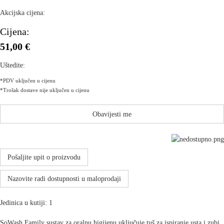
Akcijska cijena:
Cijena:
51,00 €
Uštedite:
*PDV uključen u cijenu
*Trošak dostave nije uključen u cijenu
Obavijesti me
Pošaljite upit o proizvodu
Nazovite radi dostupnosti u maloprodaji
Jedinica u kutiji: 1
SoWash Family sustav za oralnu higijenu uključuje tuš za ispiranje usta i zubi