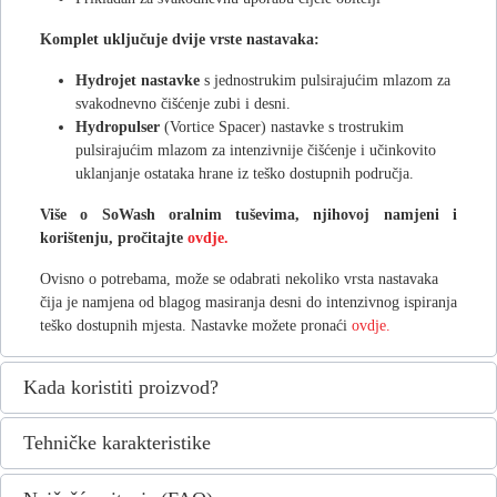
Komplet uključuje dvije vrste nastavaka:
Hydrojet nastavke
s jednostrukim pulsirajućim mlazom za
svakodnevno čišćenje zubi i desni.
Hydropulser
(Vortice Spacer) nastavke s trostrukim
pulsirajućim mlazom za intenzivnije čišćenje i učinkovito
uklanjanje ostataka hrane iz teško dostupnih područja.
Više o SoWash oralnim tuševima, njihovoj namjeni i
korištenju, pročitajte
ovdje.
Ovisno o potrebama, može se odabrati nekoliko vrsta nastavaka
čija je namjena od blagog masiranja desni do intenzivnog ispiranja
teško dostupnih mjesta. Nastavke možete pronaći
ovdje.
Kada koristiti proizvod?
Tehničke karakteristike