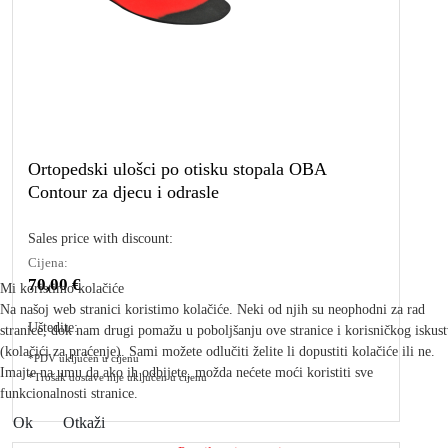
Ortopedski ulošci po otisku stopala OBA
Contour za djecu i odrasle
Sales price with discount:
Cijena:
70,00 €
Mi koristimo kolačiće
Na našoj web stranici koristimo kolačiće. Neki od njih su neophodni za rad
Uštedite:
stranice, dok nam drugi pomažu u poboljšanju ove stranice i korisničkog iskus
(kolačići za praćenje). Sami možete odlučiti želite li dopustiti kolačiće ili ne.
*PDV uključen u cijenu
Imajte na umu da ako ih odbijete, možda nećete moći koristiti sve
*Trošak dostave nije uključen u cijenu
funkcionalnosti stranice.
Ok
Otkaži