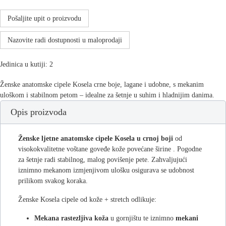
Pošaljite upit o proizvodu
Nazovite radi dostupnosti u maloprodaji
Jedinica u kutiji: 2
Ženske anatomske cipele Kosela crne boje, lagane i udobne, s mekanim
uloškom i stabilnom petom – idealne za šetnje u suhim i hladnijim danima.
Opis proizvoda
Ženske ljetne anatomske cipele Kosela u crnoj boji
od
visokokvalitetne voštane goveđe kože povećane širine . Pogodne
za šetnje radi stabilnog, malog povišenje pete. Zahvaljujući
iznimno mekanom izmjenjivom ulošku osigurava se udobnost
prilikom svakog koraka.
Ženske Kosela cipele od kože + stretch odlikuje:
Mekana rastezljiva koža
u gornjištu te iznimno
mekani